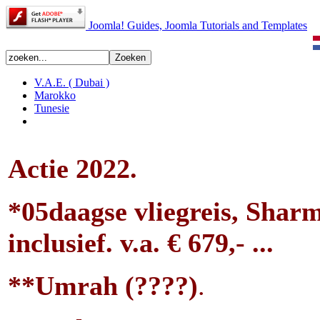
Joomla! Guides, Joomla Tutorials and Templates
V.A.E. ( Dubai )
Marokko
Tunesie
Actie 2022.
*05
daagse vliegreis, Shar
inclusief.
v.a. € 679
,- ...
**Umrah (????)
.