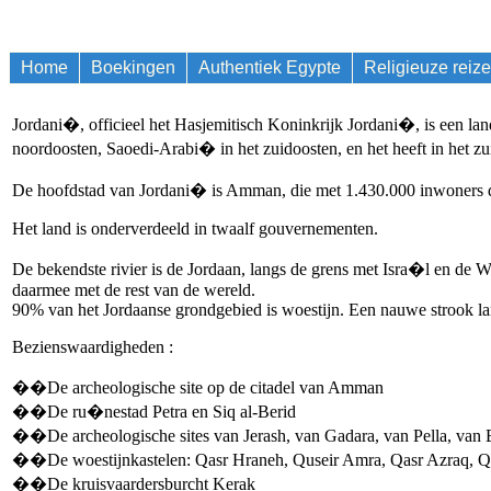
Home
Boekingen
Authentiek Egypte
Religieuze reiz
Jordani�, officieel het Hasjemitisch Koninkrijk Jordani�, is een lan
noordoosten, Saoedi-Arabi� in het zuidoosten, en het heeft in het 
De hoofdstad van Jordani� is Amman, die met 1.430.000 inwoners de
Het land is onderverdeeld in twaalf gouvernementen.
De bekendste rivier is de Jordaan, langs de grens met Isra�l en de 
daarmee met de rest van de wereld.
90% van het Jordaanse grondgebied is woestijn. Een nauwe strook lang
Bezienswaardigheden :
��De archeologische site op de citadel van Amman
��De ru�nestad Petra en Siq al-Berid
��De archeologische sites van Jerash, van Gadara, van Pella, van
��De woestijnkastelen: Qasr Hraneh, Quseir Amra, Qasr Azraq, Q
��De kruisvaardersburcht Kerak