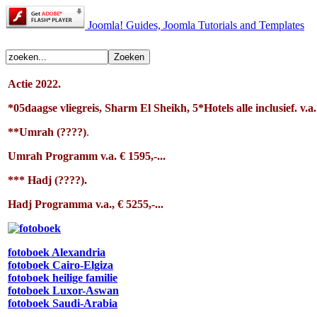
Joomla! Guides, Joomla Tutorials and Templates
Actie 2022.
*05
daagse vliegreis, Sharm El Sheikh
, 5*Hotels alle inclusief.
v.a
**Umrah (????)
.
Umrah Programm v.a. € 1595,-...
*** Hadj (????).
Hadj Programma v.a., € 5255,-...
fotoboek Alexandria
fotoboek Cairo-Elgiza
fotoboek heilige familie
fotoboek Luxor-Aswan
fotoboek Saudi-Arabia