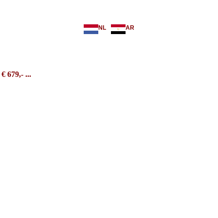
NL
AR
. € 679
,- ...