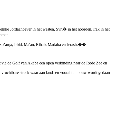
elijke Jordaanoever in het westen, Syri� in het noorden, Irak in het
Amman.
 Az-Zarqa, Irbid, Ma'an, Rihab, Madaba en Jerash.��
eft via de Golf van Akaba een open verbinding naar de Rode Zee en
een vruchtbare streek waar aan land- en vooral tuinbouw wordt gedaan