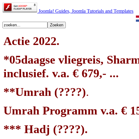
Joomla! Guides, Joomla Tutorials and Templates
Actie 2022.
*05
daagse vliegreis, Shar
inclusief.
v.a. € 679
,- ...
**Umrah (????)
.
Umrah Programm v.a. € 159
*** Hadj (????).