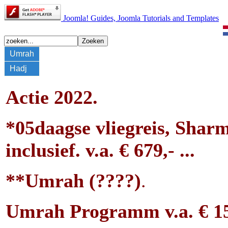
Joomla! Guides, Joomla Tutorials and Templates
Umrah
Hadj
Actie 2022.
*05
daagse vliegreis, Shar
inclusief.
v.a. € 679
,- ...
**Umrah (????)
.
Umrah Programm v.a. € 159